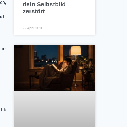
ch,
dein Selbstbild
zerstört
och
22 April 2026
ine
e
chtet