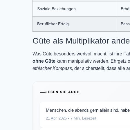
Soziale Beziehungen
Erhö
Beruflicher Erfolg
Bess
Güte als Multiplikator an
Was Güte besonders wertvoll macht, ist ihre Fä
ohne Güte
kann manipulativ werden, Ehrgeiz oh
ethischer Kompass
, der sicherstellt, dass al
LESEN SIE AUCH
Menschen, die abends gern allein sind, habe
21 Apr. 2026
• 7 Min. Lesezeit