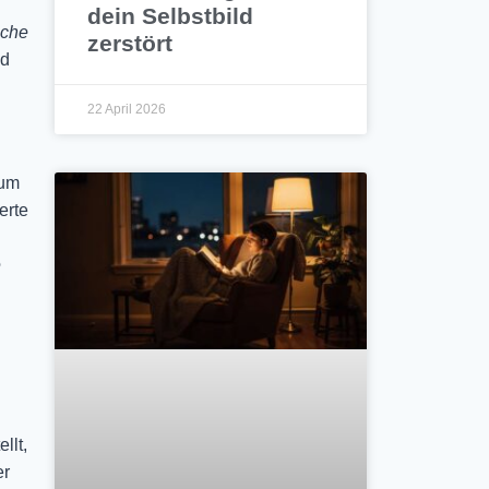
dein Selbstbild
sche
zerstört
nd
22 April 2026
zum
erte
e
llt,
er