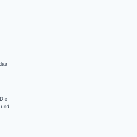
 das
 Die
n und